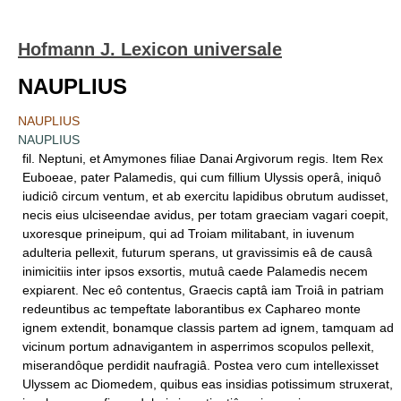
Hofmann J. Lexicon universale
NAUPLIUS
NAUPLIUS
NAUPLIUS
fil. Neptuni, et Amymones filiae Danai Argivorum regis. Item Rex
Euboeae, pater Palamedis, qui cum fillium Ulyssis operâ, iniquô
iudiciô circum ventum, et ab exercitu lapidibus obrutum audisset,
necis eius ulciseendae avidus, per totam graeciam vagari coepit,
uxoresque prineipum, qui ad Troiam militabant, in iuvenum
adulteria pellexit, futurum sperans, ut gravissimis eâ de causâ
inimicitiis inter ipsos exsortis, mutuâ caede Palamedis necem
expiarent. Nec eô contentus, Graecis captâ iam Troiâ in patriam
redeuntibus ac tempeftate laborantibus ex Caphareo monte
ignem extendit, bonamque classis partem ad ignem, tamquam ad
vicinum portum adnavigantem in asperrimos scopulos pellexit,
miserandôque perdidit naufragiâ. Postea vero cum intellexisset
Ulyssem ac Diomedem, quibus eas insidias potissimum struxerat,