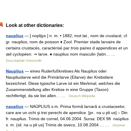
Look at other dictionaries:
nauplius
— [ noplijys ] n. m. • 1882; mot lat., nom de crustacé; cf.
gr. nauplios, nom de poisson ♦ Zool. Premier stade larvaire de
certains crustacés, caractérisé par trois paires d appendices et un
œil cyclopéen. ⇒ larve. ● nauplius nom masculin (latin… …
Encyclopédie Universelle
Nauplius
— eines Ruderfußkrebses Als Nauplius oder
Naupliuslarve wird die Primärlarve (Eilarve) der Krebstiere
bezeichnet. Diese typische Larve ist ein Merkmal, welches die
Zusammenstellung aller Krebse in eine Gruppe (Taxon)
rechtfertigt, da sie bei allen… …
Deutsch Wikipedia
nauplius
— NAÚPLIUS s.m. Prima formă larvară a crustaceelor,
care are un ochi şi trei perechi de apendice. [pr.: na u pli us] – Din
fr. nauplius. Trimis de cornel, 04.06.2004. Sursa: DEX 98 naúplius
s. m. (sil. na u pli us) Trimis de siveco, 10.08.2004.… …
Dicționar