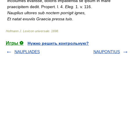
incolumes evafisse, doloris impatientiâ se ipsum in mare
praecipitem dedit. Propert. l. 4.
Eleg.
1. v. 116.
Nauplius ultores sub noctem porrigit ignes,
Et natat exuviis Graecia pressa tuis
.
Hofmann J. Lexicon universale
.
1698
.
Игры ⚽
Нужно решить контрольную?
NAUPLIADES
NAUPONTIUS