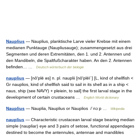
Nauplius
— Nauplius, planktische Larve vieler Krebse mit einem
medianen Punktauge (Naupliusauge); zusammengesetzt aus drei
Segmenten und deren Extremitäten, den 1. und 2. Antennen und
den Mandibeln, die Spaltfußcharakter haben. An den 2. Antennen
befinden… …
Deutsch wörterbuch der biologie
nauplius
— [nô′plē əs] n. pl. nauplii [nô′plēī΄] [L, kind of shellfish <
Gr nauplios, kind of shellfish said to sail in its shell as in a ship <
naus, ship (see NAVY) + pleiein, to sail] the first larval stage in the
development of certain crustaceans …
English World dictionary
Nauplius
— Nauplia, Nauplius or Nauplios /ˈnɔːp …
Wikipedia
nauplius
— Characteristic crustacean larval stage bearing median
simple (naupliar) eye and 3 pairs of setose, functional appendages
destined to become the antennules, antennae and mandibles