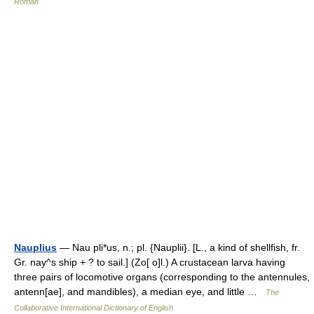
Român
Nauplius
— Nau pli*us, n.; pl. {Nauplii}. [L., a kind of shellfish, fr.
Gr. nay^s ship + ? to sail.] (Zo[ o]l.) A crustacean larva having
three pairs of locomotive organs (corresponding to the antennules,
antenn[ae], and mandibles), a median eye, and little …
The
Collaborative International Dictionary of English