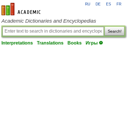
RU
DE
ES
FR
en-academic.com
Academic Dictionaries and Encyclopedias
Search!
Interpretations
Translations
Books
Игры ⚽